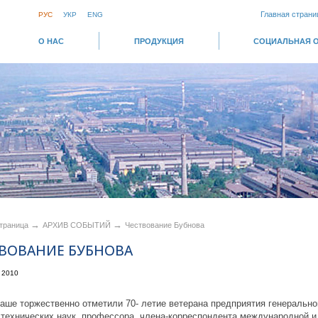
Главная страни
РУС
УКР
ENG
О НАС
ПРОДУКЦИЯ
СОЦИАЛЬНАЯ 
→
→
страница
АРХИВ СОБЫТИЙ
Чествование Бубнова
ВОВАНИЕ БУБНОВА
 2010
аше торжественно отметили 70- летие ветерана предприятия генеральн
 технических наук, профессора, члена-корреспондента международной и