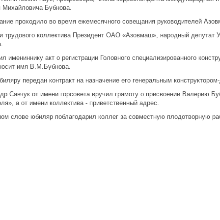
 Михайловича Бубнова.
ание проходило во время ежемесячного совещания руководителей Азов
и трудового коллектива Президент ОАО «Азовмаш», народный депутат 
.
ил имениннику акт о регистрации Головного специализированного констр
носит имя В.М.Бубнова.
биляру передан контракт на назначение его генеральным конструктором
др Савчук от имени горсовета вручил грамоту о присвоении Валерию Б
ля», а от имени коллектива - приветственный адрес.
ном слове юбиляр поблагодарил коллег за совместную плодотворную ра