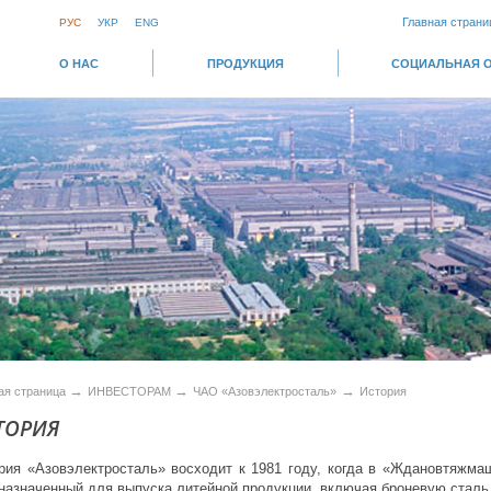
Главная страни
РУС
УКР
ENG
О НАС
ПРОДУКЦИЯ
СОЦИАЛЬНАЯ 
→
→
→
ая страница
ИНВЕСТОРАМ
ЧАО «Азовэлектросталь»
История
ТОРИЯ
рия «Азовэлектросталь» восходит к 1981 году, когда в «Ждановтяжм
назначенный для выпуска литейной продукции, включая броневую сталь