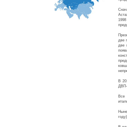
Снач
Аста
1998
пред
През
две 
две 
появ
конс
пред
ковш
непр
В 20
ДВП-
Все 
итал
Ныне
году
В пл