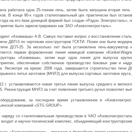
ала работала одна 25-тонная печь, затем была запущена вторая печь
хов. В конце 90-х годов сталеплавильный цех практически был остано
 года на его базе донецкой фирмой был создан «Радон Электросталь», но
приятие было зарегистрировано как ЗАО «Азовэлектросталь».
идент «Азовмаша» А.В. Савчук поставил вопрос о восстановлении сталь
печи ДВП-5 по чертежам конструкторов ГСКТИ. Позже они были модерни
печи ДСП-25. За несколько лет была установлена печь-вакууматор
ляется первая формовочная линия немецкой компании «Künkel-Wagne
трукторы «Азовмаша», затем еще одна линия для выпуска крупно
приятии, обеспечивая собственное производство боковых рам и надр
а. Несмотря на кризис 2008 года, завершается строительство печи ДС
ерывного литья заготовок (МНЛЗ) для выпуска сортовых заготовок круга
12 г. устанавливаются новая третья линия выпуска среднего и мелкого
5. Реконструкция МНЛЗ за счет появления третьего ручья позволяет выпу
оборудование, за последнее время установленное в «Азовэлектрост
ьянской компанией «STG GROUP».
 наряду со сталеплавильным производством в ЧАО «Азовэлектросталь»
) входит и научно-технический комплекс, объединяющий конструкторские
анах «Азовэлектростали» - введение в ближайшее время газоочистки н