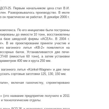
 ДСП-25. Первым начальником цеха стал В.И.
влен. Разворовывалось производство. В июле
 он практически не работал. В декабре 2000 г.
комплекса. По его инициативе были построены
зированы до емкости 10 тонн, восстановлены
 на базе шведской фирмы «АСЕА». В 2004 г.
r». В ее проектировании приняли участие и
го вагонного литья «КВ-2» появляется на
ессорных балок. Устанавливаются две печи-
П-60 (емкостью 60 тонн), а затем установки
 диаметром 400 мм и круга 250 мм.
 вагонного литья «Künkel-Wagner» и две печи
скать сортовые заготовки 125, 130, 150 мм.
али», включая газоочистку, спроектировано
 (это название предприятие получило в 2011
 и технологические отделы.
а печи ДСП-25 и подготовка газоочистки печи