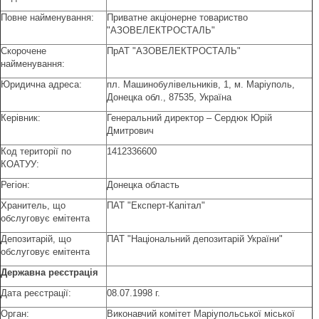
Повне найменування:
Приватне акціонерне товариство
"АЗОВЕЛЕКТРОСТАЛЬ"
Скорочене
ПрАТ "АЗОВЕЛЕКТРОСТАЛЬ"
найменування:
Юридична адреса:
пл. Машинобулівельників, 1, м. Маріуполь,
Донецка обл., 87535, Україна
Керівник:
Генеральний директор – Сердюк Юрій
Дмитрович
Код території по
1412336600
КОАТУУ:
Регіон:
Донецка область
Хранитель, що
ПАТ "Експерт-Капітал"
обслуговує емітента
Депозитарій, що
ПАТ "Національний депозитарій України"
обслуговує емітента
Державна
ре
є
страц
і
я
Дата реєстрації:
08.07.1998 г.
Орган:
Виконавчий комітет Маріупольської міської