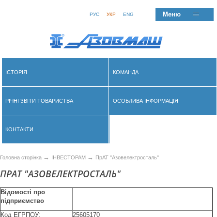
Меню
РУС
УКР
ENG
ІСТОРІЯ
КОМАНДА
РІЧНІ ЗВІТИ ТОВАРИСТВА
ОСОБЛИВА ІНФОРМАЦІЯ
КОНТАКТИ
→
→
Головна сторінка
ІНВЕСТОРАМ
ПрАТ "Азовелектросталь"
ПРАТ "АЗОВЕЛЕКТРОСТАЛЬ"
Ві
домост
і про
підприємство
Код ЕГРПОУ:
25605170