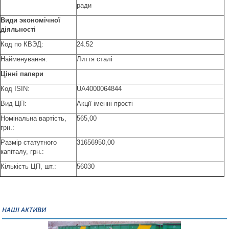
ради
Вид
и
эконом
і
ч
ної
д
ія
льност
і
Код по КВЭД:
24.52
Найменування:
Лиття сталі
Ц
і
нн
і
папери
Код ISIN:
UA4000064844
Вид ЦП:
Акції іменні прості
Номінальна вартість,
565,00
грн.:
Размір статутного
31656950,00
капіталу, грн.:
Кількість ЦП, шт.:
56030
НАШІ АКТИВИ