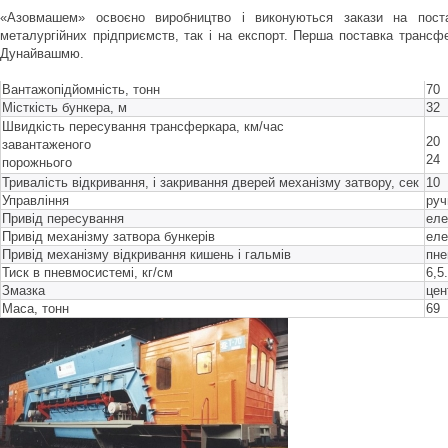
«Азовмашем» освоєно виробництво і виконуються закази на пост
металургійних прідприємств, так і на експорт. Перша поставка транс
Дунайвашмю.
Вантажопідйомність, тонн
70
Місткість бункера, м
32
Швидкість пересування трансферкара, км/час
20
завантаженого
24
порожнього
Тривалість відкривання, і закривання дверей механізму затвору, сек
10
Управління
руч
Привід пересування
еле
Привід механізму затвора бункерів
еле
Привід механізму відкривання кишень і гальмів
пне
Тиск в пневмосистемі, кг/см
6,5.
Змазка
цен
Маса, тонн
69