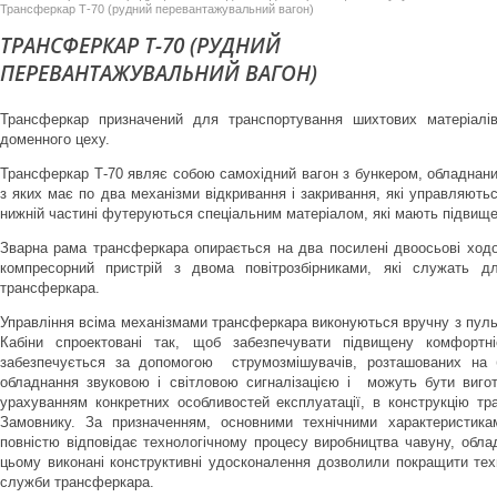
Трансферкар Т-70 (рудний перевантажувальний вагон)
ТРАНСФЕРКАР Т-70 (РУДНИЙ
ПЕРЕВАНТАЖУВАЛЬНИЙ ВАГОН)
Трансферкар призначений для транспортування шихтових матеріалі
доменного цеху.
Трансферкар Т-70 являє собою самохідний вагон з бункером, обладнани
з яких має по два механізми відкривання і закривання, які управляють
нижній частині футеруються спеціальним матеріалом, які мають підвище
Зварна рама трансферкара опирається на два посилені двоосьові ходові
компресорний пристрій з двома повітрозбірниками, які служать д
трансферкара.
Управління всіма механізмами трансферкара виконуються вручну з пульті
Кабіни спроектовані так, щоб забезпечувати підвищену комфортні
забезпечується за допомогою струмозмішувачів, розташованих на бо
обладнання звуковою і світловою сигналізацією і можуть бути вигот
урахуванням конкретних особливостей експлуатації, в конструкцію тр
Замовнику. За призначенням, основними технічними характеристик
повністю відповідає технологічному процесу виробництва чавуну, обла
цьому виконані конструктивні удосконалення дозволили покращити техн
служби трансферкара.