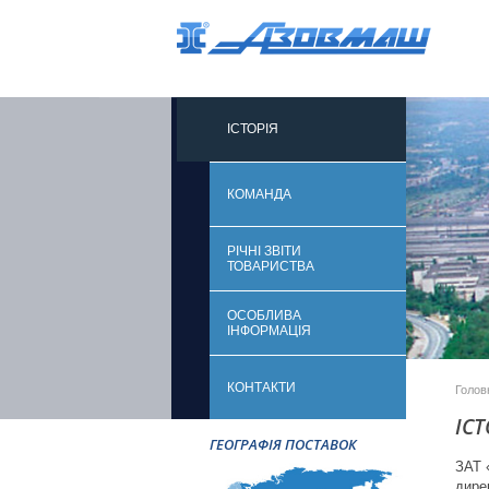
ІСТОРІЯ
КОМАНДА
РІЧНІ ЗВІТИ
ТОВАРИСТВА
ОСОБЛИВА
ІНФОРМАЦІЯ
КОНТАКТИ
Голов
ІСТ
ГЕОГРАФІЯ ПОСТАВОК
ЗАТ 
дире