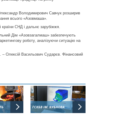
, Олександр Володимирович Савчук розширив
ування всього «Азовмаша».
ші країни СНД і дальнє зарубіжжя.
івельний Дім «Азовзагалмаш» забезпечують
аркетингову роботу, аналізуючи ситуацію на
. – Олексій Васильович Сударєв. Фінансовий
ЛЬ
ГСКБВ ІМ. БУБНОВА