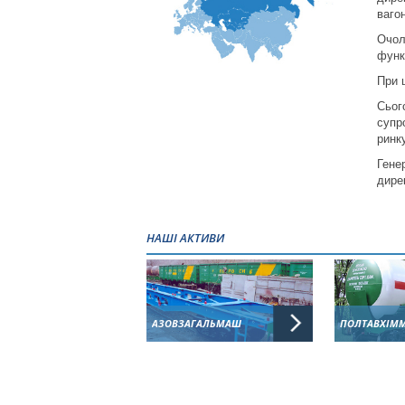
ваго
Очол
функ
При 
Сьог
супр
ринк
Гене
дире
НАШІ АКТИВИ
АЗОВЗАГАЛЬМАШ
ПОЛТАВХІМ