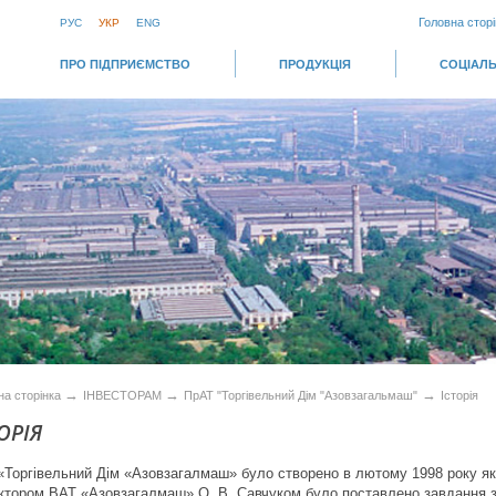
Головна сторі
РУС
УКР
ENG
ПРО ПІДПРИЄМСТВО
ПРОДУКЦІЯ
СОЦІАЛЬ
→
→
→
на сторінка
ІНВЕСТОРАМ
ПрАТ "Торгівельний Дім "Азовзагальмаш"
Історія
ОРІЯ
«Торгівельний Дім «Азовзагалмаш» було створено в лютому 1998 року як
ктором ВАТ «Азовзагалмаш» О. В. Савчуком було поставлено завдання з р