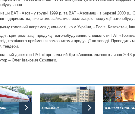
нобудування.
ивши ВАТ «Азов» у грудні 1999 р. та ВАТ «Азовмаш» в березні 2000 р.
ції підприємства, яке стало займатись реалізацією продукції вагонобуд
цьому головний напрямок діяльності, крім України, - Росія, Казахстан, ін
одні, крім реалізації продукції вагонобудування, спеціалісти ПАТ «Торг
овід технічного приймання замовниками продукції на заводі. Проводять м
у, тендери.
ральний директор ПАТ «Торгівельний Дім «Азовзагалмаш» з липня 2013 р
ктор – Олег Іванович Скрипник.
МАШ
АЗОВМАШ
АЗОВЕЛЕКТРОСТА