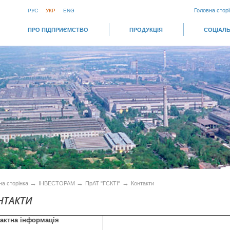
Головна сторі
РУС
УКР
ENG
ПРО ПІДПРИЄМСТВО
ПРОДУКЦІЯ
СОЦІАЛЬ
→
→
→
на сторінка
ІНВЕСТОРАМ
ПрАТ "ГСКТІ"
Контакти
НТАКТИ
тактна
і
нформац
і
я