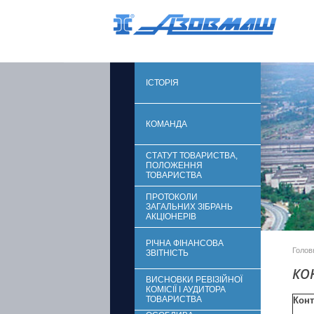
ІСТОРІЯ
КОМАНДА
СТАТУТ ТОВАРИСТВА,
ПОЛОЖЕННЯ
ТОВАРИСТВА
ПРОТОКОЛИ
ЗАГАЛЬНИХ ЗІБРАНЬ
АКЦІОНЕРІВ
РІЧНА ФІНАНСОВА
Голов
ЗВІТНІСТЬ
КО
ВИСНОВКИ РЕВІЗІЙНОЇ
КОМІСІЇ І АУДИТОРА
ТОВАРИСТВА
Кон