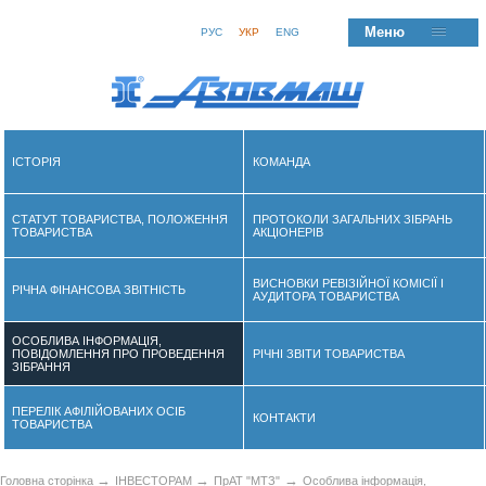
Меню
РУС
УКР
ENG
ІСТОРІЯ
КОМАНДА
СТАТУТ ТОВАРИСТВА, ПОЛОЖЕННЯ
ПРОТОКОЛИ ЗАГАЛЬНИХ ЗІБРАНЬ
ТОВАРИСТВА
АКЦІОНЕРІВ
ВИСНОВКИ РЕВІЗІЙНОЇ КОМІСІЇ І
РІЧНА ФІНАНСОВА ЗВІТНІСТЬ
АУДИТОРА ТОВАРИСТВА
ОСОБЛИВА ІНФОРМАЦІЯ,
ПОВІДОМЛЕННЯ ПРО ПРОВЕДЕННЯ
РІЧНІ ЗВІТИ ТОВАРИСТВА
ЗІБРАННЯ
ПЕРЕЛІК АФІЛIЙОВАНИХ ОСІБ
КОНТАКТИ
ТОВАРИСТВА
→
→
→
Головна сторінка
ІНВЕСТОРАМ
ПрАТ "МТЗ"
Особлива інформація,